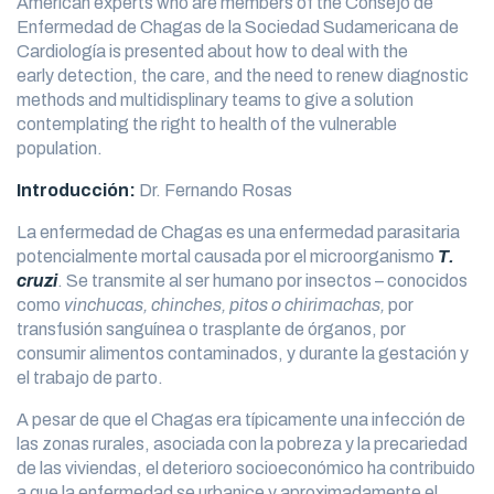
American experts who are members of the Consejo de
Enfermedad de Chagas de la Sociedad Sudamericana de
Cardiología is presented about how to deal with the
early detection, the care, and the need to renew diagnostic
methods and multidisplinary teams to give a solution
contemplating the right to health of the vulnerable
population.
Introducción:
Dr. Fernando Rosas
La enfermedad de Chagas es una enfermedad parasitaria
potencialmente mortal causada por el microorganismo
T.
cruzi
. Se transmite al ser humano por insectos – conocidos
como
vinchucas, chinches, pitos o chirimachas,
por
transfusión sanguínea o trasplante de órganos, por
consumir alimentos contaminados, y durante la gestación y
el trabajo de parto.
A pesar de que el Chagas era típicamente una infección de
las zonas rurales, asociada con la pobreza y la precariedad
de las viviendas, el deterioro socioeconómico ha contribuido
a que la enfermedad se urbanice y aproximadamente el