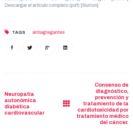
Descargar el artículo completo (pdf) [/button]
antiagregantes
TAGS
Post
Consenso de
diagnóstico,
navigation
Neuropatía
prevención y
autonómica
tratamiento de la
diabética
cardiotoxicidad por
cardiovascular
tratamiento médico
del cáncer.