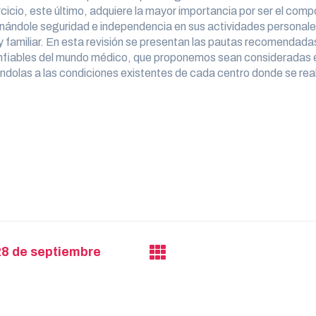
jercicio, este último, adquiere la mayor importancia por ser el c
onándole seguridad e independencia en sus actividades personale
 y familiar. En esta revisión se presentan las pautas recomendad
onfiables del mundo médico, que proponemos sean consideradas en
ndolas a las condiciones existentes de cada centro donde se real
28 de septiembre