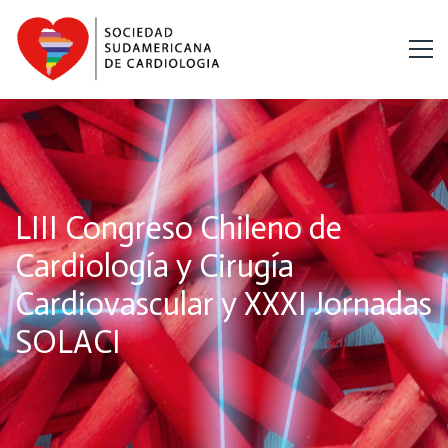
LIII Congreso Chileno de
Cardiología y Cirugía
Cardiovascular y XXXI Jornadas
SOLACI