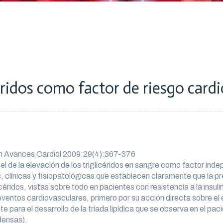
éridos como factor de riesgo card
 en Avances Cardiol 2009;29(4):367-376
l de la elevación de los triglicéridos en sangre como factor ind
, clínicas y fisiopatológicas que establecen claramente que la 
éridos, vistas sobre todo en pacientes con resistencia a la insul
eventos cardiovasculares, primero por su acción directa sobre el 
e para el desarrollo de la tríada lipídica que se observa en el pac
densas).