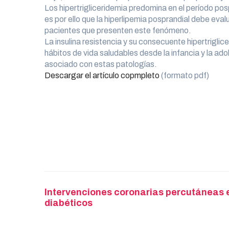
Los hipertrigliceridemia predomina en el período posp
es por ello que la hiperlipemia posprandial debe eva
pacientes que presenten este fenómeno.
La insulina resistencia y su consecuente hipertrigl
hábitos de vida saludables desde la infancia y la a
asociado con estas patologías.
Descargar el artículo copmpleto
(formato pdf)
Post
Intervenciones coronarias percutáneas 
diabéticos
navigation