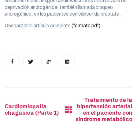
serían los reales riesgos cardiovasculares de la terapia de
deprivación androgénica, también llamada bloqueo
androgénico, en los pacientes con cáncer de próstata.
Descargar el artículo completo
(formato pdf)
Post
Tratamiento de la
Cardiomiopatía
hipertensión arterial
navigation
chagásica (Parte 1)
en el paciente con
síndrome metabólico